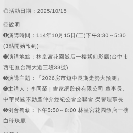
◎活動日期：2025/10/15
◎說明
➊演講時間：114年10月15日(三)下午3:30～5:30
(3點開始報到)
➋演講地點：林皇宮花園飯店一樓紫幻影廳(台中市
西屯區台灣大道三段33號)
➌演講主題：『2026房市短中長期走勢大預測』
➍主講人︰李同榮 | 吉家網股份有限公司 董事長、
中華民國不動產仲介經紀公會全聯會 榮譽理事長
➎例會餐敘︰下午5:50～8:00 林皇宮花園飯店一樓
白珍珠廳