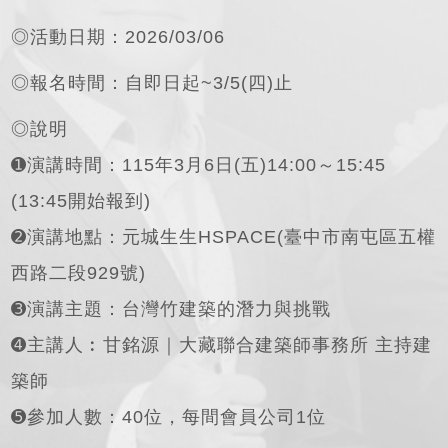
◎活動日期：2026/03/06
◎報名時間：自即日起~3/5(四)止
◎說明
➊演講時間：115年3月6日(五)14:00～15:45
(13:45開始報到)
➋演講地點：元城生生HSPACE(臺中市南屯區五權
西路二段929號)
➌演講主題：台灣竹建築的潛力與挑戰
➍主講人︰甘銘源｜大藏聯合建築師事務所 主持建
築師
➎參加人數：40位，每間會員公司1位