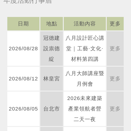
年度活動行事曆
日期
地點
活動內容
更多
冠德建
八月設計匠心講
2026/08/28
設祟德
堂｜工藝·文化·
更多
綻
材料第四講
八月大師講座暨
2026/08/12
林皇宮
更多
月例會
2026未來建築
2026/08/05
台北市
產業領航者營
更多
二天一夜