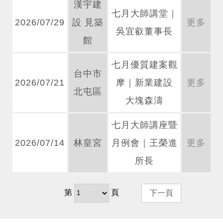
漢宇建
七月大師講堂｜
2026/07/29
設 見築
更多
吳宜叡董事長
館
七月優質建案觀
台中市
2026/07/21
摩｜新業建設
更多
北屯區
大塊森濤
七月大師講座暨
2026/07/14
林皇宮
月例會｜王榮進
更多
所長
第
頁
下一頁