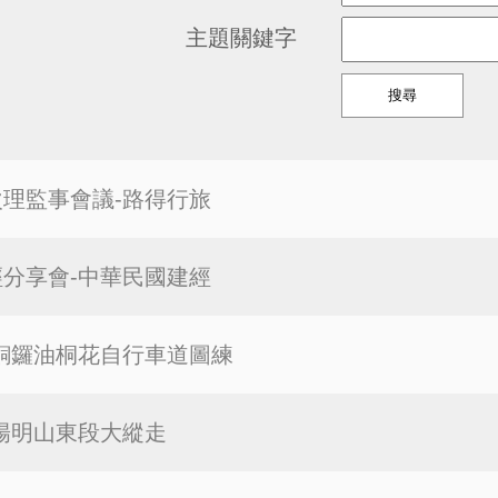
主題關鍵字
-4次理監事會議-路得行旅
聖經分享會-中華民國建經
隊-銅鑼油桐花自行車道圖練
隊-陽明山東段大縱走